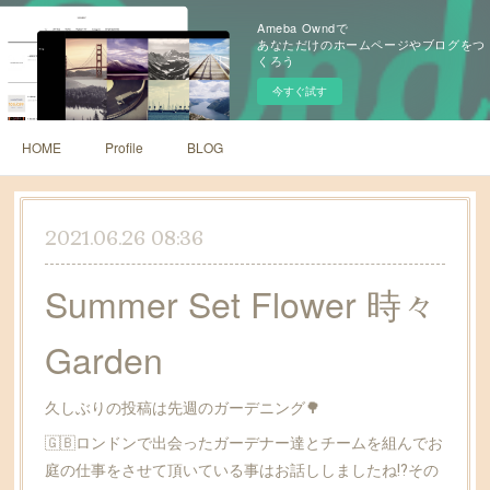
Ameba Owndで
あなただけのホームページやブログをつ
くろう
今すぐ試す
HOME
Profile
BLOG
2021.06.26 08:36
Summer Set Flower 時々
Garden
久しぶりの投稿は先週のガーデニング🌳
🇬🇧ロンドンで出会ったガーデナー達とチームを組んでお
庭の仕事をさせて頂いている事はお話ししましたね⁉️その