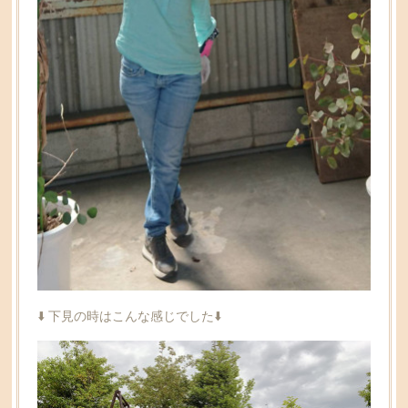
⬇️ 下見の時はこんな感じでした⬇️