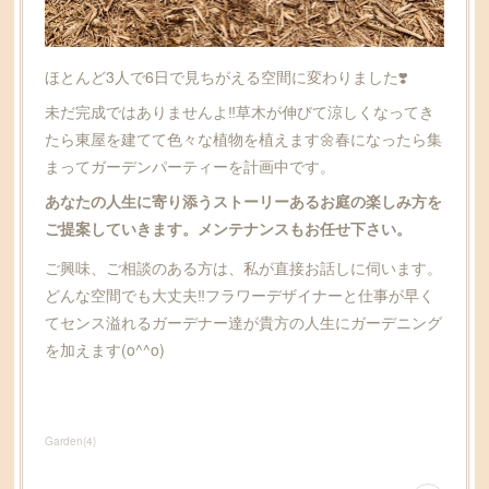
ほとんど3人で6日で見ちがえる空間に変わりました❣️
未だ完成ではありませんよ‼️草木が伸びて涼しくなってき
たら東屋を建てて色々な植物を植えます🌼春になったら集
まってガーデンパーティーを計画中です。
あなたの人生に寄り添うストーリーあるお庭の楽しみ方を
ご提案していきます。メンテナンスもお任せ下さい。
ご興味、ご相談のある方は、私が直接お話しに伺います。
どんな空間でも大丈夫‼️フラワーデザイナーと仕事が早く
てセンス溢れるガーデナー達が貴方の人生にガーデニング
を加えます(o^^o)
Garden
(
4
)