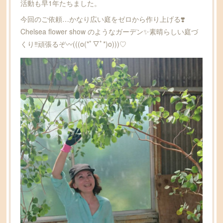
活動も早1年たちました。
今回のご依頼…かなり広い庭をゼロから作り上げる❣️
Chelsea flower show のようなガーデン✨素晴らしい庭づ
くり‼️頑張るぞ〰(((o(*ﾟ▽ﾟ*)o)))♡