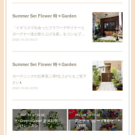
Summer Set Flower 時々Garden
「イギリスで出会ったフラワーデザイナーと
ガーデナー達が創り上げる庭」をコンセプ…
2020.10.23 06:37
Summer Set Flower 時々Garden
ガーデニングの仕事第二弾‼️仕上がりをご覧下
さい⬇️
2020.10.20 22:35
2021.09.07 10:34
2021.02.26 07:42
GreenxGreen 夏休み明
花とチョコレート❣️幸せ
けレッスン
な時間